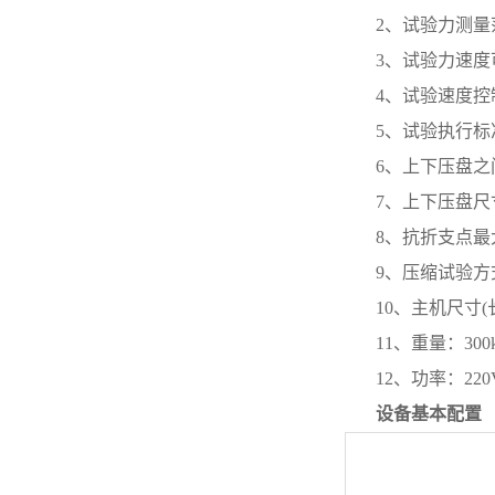
2、
试验力测量范
3、
试验力速度可
4、
试验速度控制范
5、
试验执行标
6、
上下压盘之间
7、
上下压盘尺寸:
8、
抗折支点最大
9、
压缩试验方
10、
主机尺寸(
11、
重量：300
12、
功率：220
设备基本配置