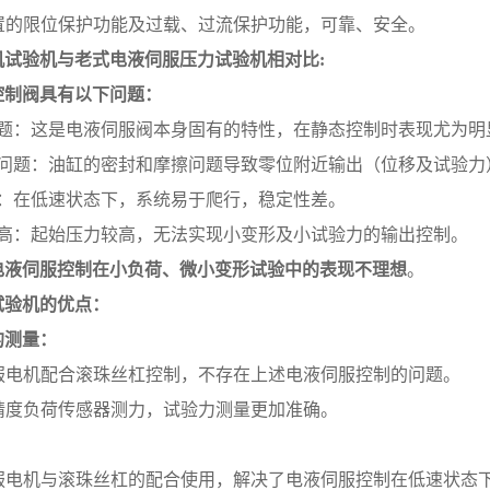
置的限位保护功能及过载、过流保护功能，可靠、安全。
机
试验机与老式电液伺服压力试验机
相对比
:
控制阀具有以下
问题
：
题：这是电液伺服阀本身固有的特性，在静态控制时表现尤为明
问题：油缸的密封和摩擦问题导致零位附近输出（位移及试验力
：在低速状态下，系统易于爬行，稳定性差。
高：起始压力较高，无法实现小变形及小试验力的输出控制。
电液伺服控制在小负荷、微小变形试验中的表现不理想
。
试验机
的优点：
的测量：
服电机配合滚珠丝杠控制，不存在上述电液伺服控制的问题。
精度负荷传感器测力，试验力测量更加准确。
：
服电机与滚珠丝杠的配合使用，解决了电液伺服控制在低速状态