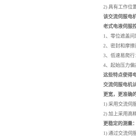
2)
具有工作位
该
交流伺服电
老式
电液伺服
1、
零位遮盖问
2、
密封和摩擦
3、
低速易爬行
4、
起始压力偏
这些特点使得
交流伺服电机
更宽
，
更准确
1)
采用交流伺
2)
加上采用高
更稳定的测量
1)
通过交流伺