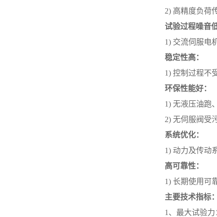
2)
高精度负荷
试验过程噪音低
1)
交流伺服电
稳定性高：
1)
控制过程不
环保性能好：
1)
无液压油跑
2)
无伺服阀受
系统优化
：
1)
动力及传动
高可靠性：
1)
长期使用可
主要技术指标
1、
最大试验力：3