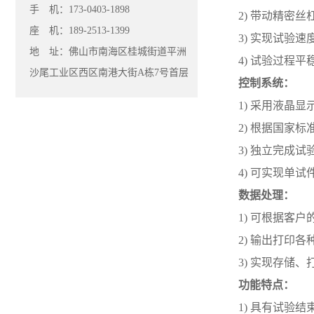
手 机：173-0403-1898
2)
带动精密丝
座 机：189-2513-1399
3)
实现试验速度的
地 址：佛山市南海区桂城街道平洲
4)
试验过程平
沙尾工业区西区南港大街A栋7号首层
控制系统：
1)
采用液晶显
2)
根据国家标
3)
独立完成试
4)
可实现单试
数据处理：
1)
可根据客户
2)
输出打印各
3)
实现存储、
功能特点：
1)
具有试验结