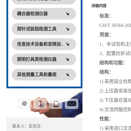
详细内容
耦合器检测仪器
标准：
GB/T 36584-20
探针试验指检测工具
用途：
1、本试验机主
信息技术设备和音频设..
2、配置
抗折试
照明灯具类检测仪器
结构和功能：
结构：
其他测量工具和量规
1)
采用双立柱
2)
上压盘安装
3)
下压盘在驱
4)
交流伺服控
性能：
联系人：彭先生
1)
采用进口交