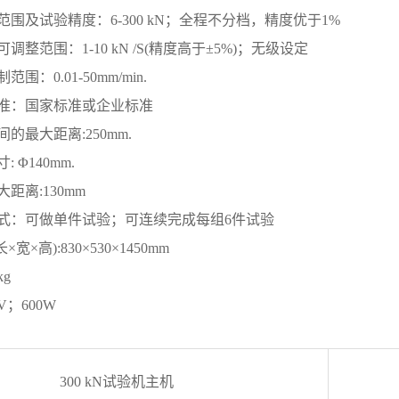
围及试验精度：6-300 kN；全程不分档，精度优于1%
调整范围：1-10 kN /S(精度高于±5%)；无级设定
围：0.01-50mm/min.
准：国家标准或企业标准
的最大距离:250mm.
 Φ140mm.
距离:130mm
式：可做单件试验；可连续完成每组6件试验
长
×
宽
×
高)
:
830
×
530
×
1450mm
kg
V；600W
300 kN试验机主机