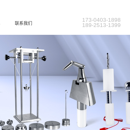
173-0403-1898
心
联系我们
189-2513-1399
类导航
简介
插头插座量规目录
公司形象
耦合器量规目录
公司新闻
IFICATION
插头插座插销类检测仪器
充电桩 测试仪器
跌落、冲击试验类检测仪器
防火阻燃检测仪器
耦合器检测仪器
探针试验指检测工具
其他测量工具和量规