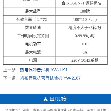
合ISTA/EN71 运输标准
最大载重
100磅
有效台面（长*宽）
100*110（cm)
数显转速
精度不大于±3转/分
工作时间设定范围
0-99.99小时
电机功率
1HP
最大电流
5A
电源
220V 50HZ单相
上一条：
热电偶冲击焊机 YW-1191
下一条：
均布荷载抗弯荷试验机 YW-2187
回到顶部
公司地址：佛山市南海区南港路南港大街7号南平鞋厂东翼厂房1楼