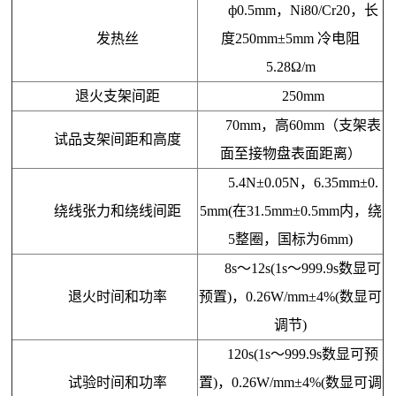
ф0.5mm，Ni80/Cr20，长
发热丝
度250mm±5mm 冷电阻
5.28Ω/m
退火支架间距
250mm
70mm，高60mm（支架表
试品支架间距和高度
面至接物盘表面距离）
5.4N±0.05N，6.35mm±0.
绕线张力和绕线间距
5mm(在31.5mm±0.5mm内，绕
5整圈，国标为6mm)
8s～12s(1s～999.9s数显可
退火时间和功率
预置)，0.26W/mm±4%(数显可
调节)
120s(1s～999.9s数显可预
试验时间和功率
置)，0.26W/mm±4%(数显可调