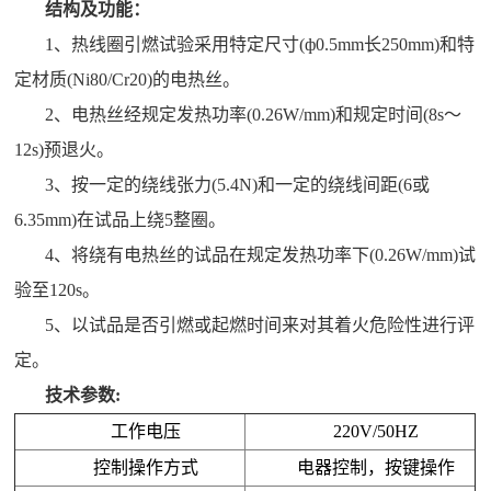
结构及功能：
1、
热线圈引燃试验采用特定尺寸(ф0.5mm长250mm)和特
定材质(Ni80/Cr20)的电热丝。
2、
电热丝经规定发热功率(0.26W/mm)和规定时间(8s～
12s)预退火。
3、
按一定的绕线张力(5.4N)和一定的绕线间距(6或
6.35mm)在试品上绕5整圈。
4、
将绕有电热丝的试品在规定发热功率下(0.26W/mm)试
验至120s。
5、
以试品是否引燃或起燃时间来对其着火危险性进行评
定。
技术参数:
工作电压
220V/50HZ
控制操作方式
电器控制，按键操作