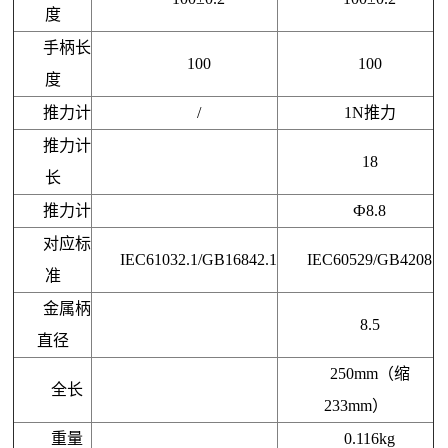
度
手柄长
100
100
度
推力计
/
1N推力
推力计
18
长
推力计
Ф8.8
对应标
IEC61032.1/GB16842.1
IEC60
529/
GB4
208
准
金属柄
8.5
直径
250mm（缩
全长
233mm）
重量
0.116kg