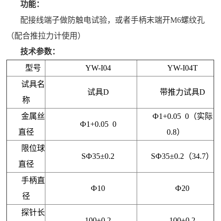
功能：
配接线端子做防触电试验，或者手柄末端开M6螺纹孔
（配合推拉力计使用）
技术参数：
型号
YW-I04
YW-I04T
试具名
试具D
带推力试具D
称
金属丝
Ф1
+0.05 0
（实际
Ф1+0.05 0
直径
0.8）
限位球
SФ35±0.2
SФ35±
0.2（
34.7
）
直径
手柄直
Ф10
Ф
2
0
径
探针长
100±0.2
1
0
0
±
0.2