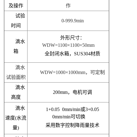
及操作
作
试验
0-999.9min
时间
外形尺寸：
滴水
WDW=1100×
11
00×50mm
箱
全封闭水箱，SUS304材质
滴水
WDW=1000×
10
00mm
，
可定制
试验面积
滴水
200mm，电机可调
高度
滴水
1
+0.05 0
mm/min或3
+0.05
0
mm/min可切换
速度(水流
采用数字控制降雨量技术
量)