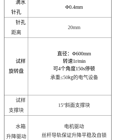
滴水
Φ0.4mm
针孔
针孔
20mm
距离
直径：Φ600mm
试样
转速1r/min
可4个角度150s停顿
旋转盘
承重
≤
50㎏的电气设备
试样
15°斜面支撑块
支撑块
水箱
电机驱动
丝杆导轨保证升降平稳及自锁
升降驱动